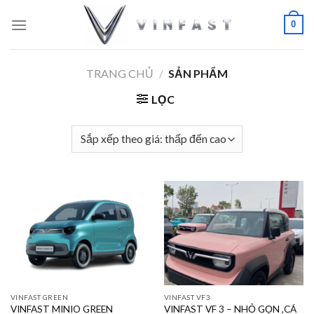
Skip
0
to
content
TRANG CHỦ
/
SẢN PHẨM
LỌC
VINFAST GREEN
VINFAST VF3
VINFAST VF 3 – NHỎ GỌN ,CÁ
VINFAST MINIO GREEN