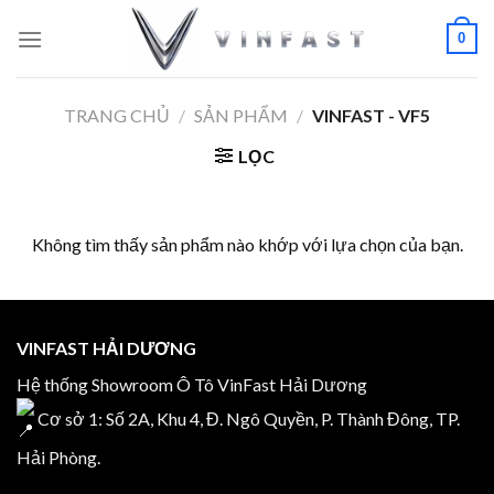
Skip
0
to
content
TRANG CHỦ
/
SẢN PHẨM
/
VINFAST - VF5
LỌC
Không tìm thấy sản phẩm nào khớp với lựa chọn của bạn.
VINFAST HẢI DƯƠNG
Hệ thống Showroom Ô Tô VinFast Hải Dương
Cơ sở 1: Số 2A, Khu 4, Đ. Ngô Quyền, P. Thành Đông, TP.
Hải Phòng.